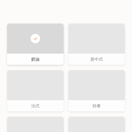
奶油
新中式
法式
轻奢