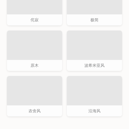
侘寂
极简
原木
波希米亚风
农舍风
沿海风